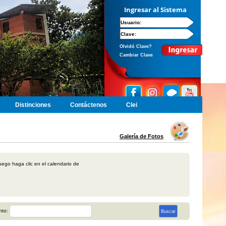
Ingresar al Sistema
Usuario:
Clave:
Olvidó Clave?
Cambiar Clave
Distinciones
Contáctenos
Clei
Galería de Fotos
uego haga clic en el calendario de
nto: