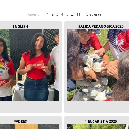
Anterior
1
2
3
4
5
...
11
Siguiente
ENGLISH
SALIDA PEDAGOGICA 2025
PADRES
1 EUCARISTIA 2025